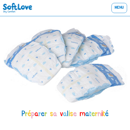
MENU
P
r
é
p
a
r
e
r
s
a
v
a
l
i
s
e
m
a
t
e
r
n
i
t
é